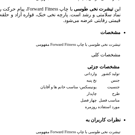
این
تیشرت نخی طوسی
با چاپ  Fitness
نماد سلامتی و رشد است. پارچه نخی خنک، قواره آزاد و حلقه 
قیمتی رقابتی عرضه می‌شود.
مشخصات
تیشرت نخی طوسی با چاپ Forward Fitness مفهومی
مشخصات کلی
مشخصات جزئی
تولید کشور
وارداتی
جنس
نخ پنبه
جنسیت
یونیسکس- مناسب خانم ها و آقایان
طرح
چاپدار
مناسب فصل
چهار فصل
مورد استفاده
روزمره
نظرات کاربران به
تیشرت نخی طوسی با چاپ Forward Fitness مفهومی