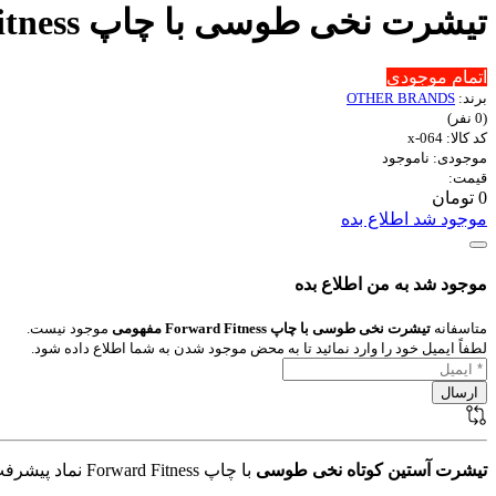
تیشرت نخی طوسی با چاپ Forward Fitness مفهومی
اتمام موجودی
برند:
OTHER BRANDS
(0 نفر)
کد کالا: x-064
موجودی: ناموجود
قیمت:
0 تومان
موجود شد اطلاع بده
موجود شد به من اطلاع بده
متاسفانه
تیشرت نخی طوسی با چاپ Forward Fitness مفهومی
موجود نیست.
لطفاً ایمیل خود را وارد نمائید تا به محض موجود شدن به شما اطلاع داده شود.
تیشرت آستین کوتاه نخی طوسی
با چاپ Forward Fitness نماد پیشرفت، سلامتی و سبک زندگی فعال است. رنگ طوسی تمرکز را روی مفهوم چاپ حفظ می‌کند.