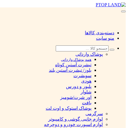
دسته‌بندی کالاها
منو سایت
پوشاک وارداتی
همه پوشاک وارداتی
تیشرت آستین کوتاه
بلوز/ تیشرت آستین بلند
سویشرت
هودی
پلیور و دورس
شلوار
اور شرت/شومیز
بافت
پوشاک استوک و اوت لت
سرگرمی
لوازم جانبی گوشی و کامپیوتر
لوازم اسپورت خودرو و دوچرخه