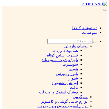
دسته‌بندی کالاها
منو سایت
پوشاک وارداتی
همه پوشاک وارداتی
تیشرت آستین کوتاه
بلوز/ تیشرت آستین بلند
سویشرت
هودی
پلیور و دورس
شلوار
اور شرت/شومیز
بافت
پوشاک استوک و اوت لت
سرگرمی
لوازم جانبی گوشی و کامپیوتر
لوازم اسپورت خودرو و دوچرخه