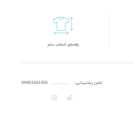
راهنمای انتخاب سایز
تلفن پشتیبانی:
09901661455