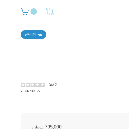
0
ورود | ثبت نام
(0 نفر)
کد کالا: x-066
795,000 تومان