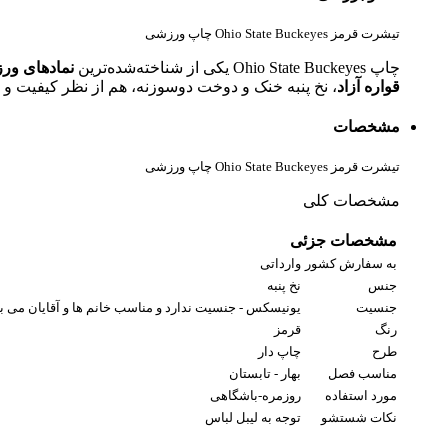
تیشرت قرمز Ohio State Buckeyes چاپ ورزشی
چاپ Ohio State Buckeyes یکی از شناخته‌شده‌ترین
نمادهای ور
قواره آزاد
، نخ پنبه خنک و دوخت دوسوزنه، هم از نظر کیفیت و
مشخصات
تیشرت قرمز Ohio State Buckeyes چاپ ورزشی
مشخصات کلی
مشخصات جزئی
به سفارش کشور
وارداتی
جنس
نخ پنبه
جنسیت
یونیسکس - جنسیت ندارد و مناسب خانم ها و آقایان می ب
رنگ
قرمز
طرح
چاپ دار
مناسب فصل
بهار - تابستان
مورد استفاده
روزمره-باشگاهی
نکات شستشو
توجه به لیبل لباس