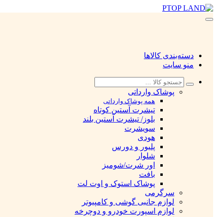
دسته‌بندی کالاها
منو سایت
پوشاک وارداتی
همه پوشاک وارداتی
تیشرت آستین کوتاه
بلوز/ تیشرت آستین بلند
سویشرت
هودی
پلیور و دورس
شلوار
اور شرت/شومیز
بافت
پوشاک استوک و اوت لت
سرگرمی
لوازم جانبی گوشی و کامپیوتر
لوازم اسپورت خودرو و دوچرخه