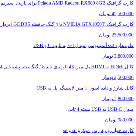
کارت گرافیک Peladn AMD Radeon RX580 8GB برای بازی، استریم و ویرایش ویدیو | حافظه GDDR5 | فناوری VR Ready
45,500,000 تومان
کارت گرافیک NVIDIA GTX1050Ti با 4 گیگ حافظه GDDR5 | پردازنده 700MHz | مناسب برای بازی و ویرایش ویدیو
25,500,000 تومان
قاب هارد ssd آلمینیومی, مبدل ssd به تایپ C و USB
3,800,000 تومان
کابل HDMI به HDMI یک متر 4K با پهنای باند 18 گیگابیت، پشتیبانی از 4K، 3D و صدای فراگیر، مناسب برای تلویزیون، بازی و سینمای خانگی
2,500,000 تومان
کابل شارژ و داده آیفون 1 متر, لایتنینگ اپل به USB
2,860,000 تومان
مبدل USB-C به USB بسته 4 تایی
980,000 تومان
کارت خوان و رم ریدر میکرو sd و sd