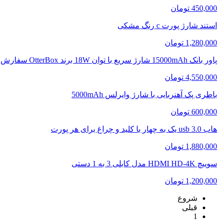
450,000 تومان
استند شارژ پورت c رنگ مشکی
1,280,000 تومان
پاور بانک 15000mAh شارژ سریع با توان 18W برند OtterBox سفارش آلمان
4,550,000 تومان
باطری پک آهنربایی با شارژ وایرلس 5000mAh
600,000 تومان
هاب usb 3.0 یک به چهار با کلید و چراغ برای هر پورت
1,880,000 تومان
سوییچ HDMI HD-4K مدل کابلی 3 به 1 دستی
1,200,000 تومان
شروع
قبلی
1