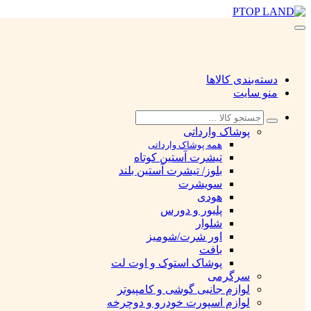
دسته‌بندی کالاها
منو سایت
پوشاک وارداتی
همه پوشاک وارداتی
تیشرت آستین کوتاه
بلوز/ تیشرت آستین بلند
سویشرت
هودی
پلیور و دورس
شلوار
اور شرت/شومیز
بافت
پوشاک استوک و اوت لت
سرگرمی
لوازم جانبی گوشی و کامپیوتر
لوازم اسپورت خودرو و دوچرخه