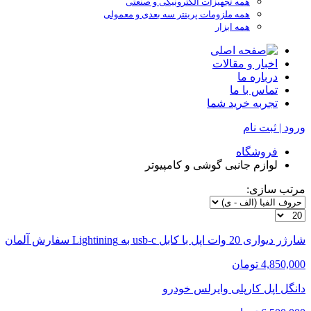
همه تجهیزات الکترونیکی و صنعتی
همه ملزومات پرینتر سه بعدی و معمولی
همه ابزار
اخبار و مقالات
درباره ما
تماس با ما
تجربه خرید شما
ورود | ثبت نام
فروشگاه
لوازم جانبی گوشی و کامپیوتر
مرتب سازی:
شارژر دیواری 20 وات اپل با کابل usb-c به Lightining سفارش آلمان
4,850,000 تومان
دانگل اپل کارپلی وایرلس خودرو