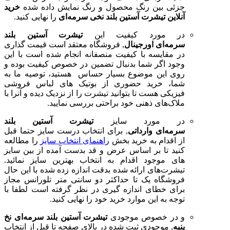
جزئی بین رنگ محصول و رنگ نمایش داده شده
خرید
آنلاین تیشرت آستین بلند نخی سرمه‌ای
را نهایی کنید.
در مورد کیفیت این
تیشرت آستین بلند
سرمه‌ای اورجینال
, فروشگاه معتقد است قیمت گذاری
در مقایسه با کیفیت منصفانه انجام شده است با این
وجود اگر شما بدنبال تضمین در خصوص کیفیت بوده و
روی این موضوع بسیار حساس هستید، توصیه ما به
شما، خرید حضوری از بوتیک های لباس فروشی
فیزیکی هست تا بتوانید تیشرت را از نزدیک دیده و آنرا با
ملاک‌های ذهنی خود براحتی بررسی نمایید.
در مورد سایز
تیشرت آستین بلند
سرمه‌ای وارداتی
, برای انتخاب درست سایز حتما قبل
از اقدام به خرید بخش
راهنمای انتخاب سایز
را مطالعه
کنید تا بر اساس عرض و قد بدست آمده از بین سایز
های موجود اقدام به انتخاب بهترین سایز نمائید.
تیشرت‌های ارائه شده بدقت اندازه زده شده با این حال
فروشگاه یک تا حداکثر دو سانتی متر تلورانس مجاز
برای خطای اندازه گیری در نظر گرفته است لطفا با
توجه به این موارد خرید خود را نهایی کنید.
و در خصوص موجودی
تیشرت آستین بلند سرمه‌ای نخ
پنبه
, موجودی ثبت شده در بالای صفحه تا قبل از انتخاب