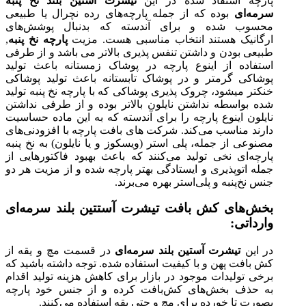
پارچه استفاد شده در این
تیشرت آستین بلند نخ پنبه
سرمه‌ای
بوده که از جمله پارچه‌های رده نچرال یا طبیعی
محسوب شده و برای آندسته که بدنبال پوشش‌های
ارگانیک هستند انتخاب مناسبی هست. مزیت
پارچه نخ پنبه
,
طبیعی بودن و داشتن تنفس پذیری بالاتر می باشد و از طرفی
استفاده از اینوع پارچه در پوشاک زمستانه باعث تولید
پوشاکی گرمتر و در پوشاک تابستانه باعث تولید پوشاکی
خنکتر میشود، چروک پذیری پوشاکی که با پارچه نخ پنبه تولید
شده بواسطه نداشتن نایلون بالاتر بوده و از طرفی نداشتن
نایلون اینوع پارچه را برای آندسته که به این ماده حساسیت
دارند مناسب می‌کند. شرکت های بافت پارچه با افزودنی‌های
مصنوعی از جمله، پلی استر (ویسکوز و یا نایلون) به نخ پنبه
پارچه‌ای نخی تولید می‌کنند که باعث بهبود فاکتورهایی از
جمله اتوپذیری و ایستادگی بهتر پارچه شده و از مزیت هر دو
جنس نخ‌پنبه و پلی‌استر بهره می‌برند.
بخش‌های کش بافت تیشرت آستتین بلند سرمه‌ای
وارداتی:
در این
تیشرت آستین بلند سرمه‌ای
در قسمت مچ و یقه از
کش بافت پهن و با کیفیت استفاده شده. توجه داشته باشید که
برخی تولیدات موجود در بازار برای کاهش هزینه تولید اقدام
به حذف بخش‌های کش‌بافت کرده و از جنس خود پارچه
بصورت تا خورده برای مچ و حتی یقه استفاده می‌کنند.