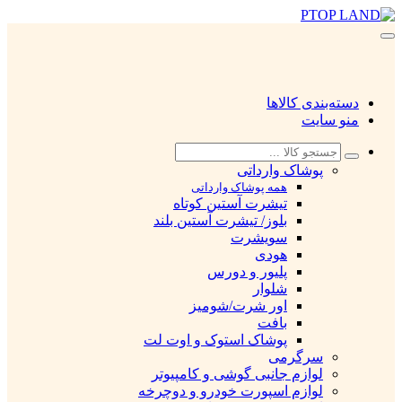
دسته‌بندی کالاها
منو سایت
پوشاک وارداتی
همه پوشاک وارداتی
تیشرت آستین کوتاه
بلوز/ تیشرت آستین بلند
سویشرت
هودی
پلیور و دورس
شلوار
اور شرت/شومیز
بافت
پوشاک استوک و اوت لت
سرگرمی
لوازم جانبی گوشی و کامپیوتر
لوازم اسپورت خودرو و دوچرخه