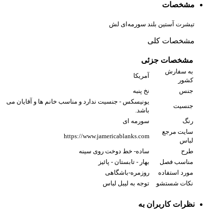
مشخصات
تیشرت آستین بلند سورمه‌ای لش
مشخصات کلی
مشخصات جزئی
به سفارش
آمریکا
کشور
جنس
نخ پنبه
یونیسکس - جنسیت ندارد و مناسب خانم ها و آقایان می
جنسیت
باشد.
رنگ
سورمه ای
سایت مرجع
https://www.jamericablanks.com
لباس
طرح
ساده- خط دوخت روی سینه
مناسب فصل
بهار - تابستان - پائیز
مورد استفاده
روزمره-باشگاهی
نکات شستشو
توجه به لیبل لباس
نظرات کاربران به