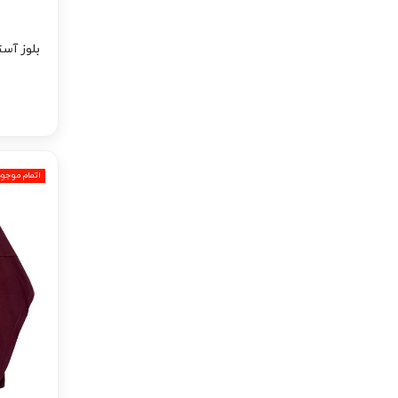
بلوز آس
اتمام موجو