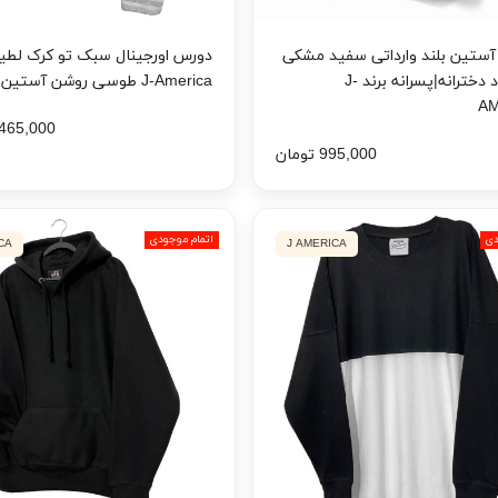
ستین بلند وارداتی سفید مشکی
دورس اورجینال سبک تو کرک لطیف
قواره آزاد دخترانه|پسرانه برند J-
J-America طوسی روشن آستین رگلان
AM
1,465,000 تو
995,000 تومان
دی
اتمام موجودی
CA
J AMERICA