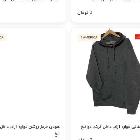
0 تومان
دی
CA
J AMERICA
لی قواره آزاد, داخل کرک, دو نخ
هودی قرمز روشن قواره آزاد, داخل
نخ