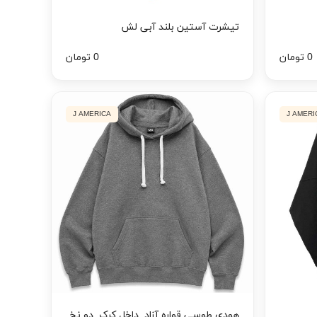
تیشرت آستین بلند آبی لش
0 تومان
0 تومان
J AMERICA
J AMERI
هودی طوسی قواره آزاد, داخل کرک, دو نخ