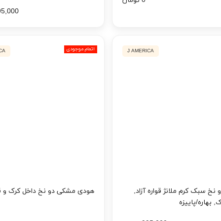
0 تومان
995,000 تو
اتمام موجودی
CA
J AMERICA
نخ سبک کرم ملانژ قواره آزاد,
هودی مشکی دو نخ داخل کرک و قوا
, بهاره/پاییزه