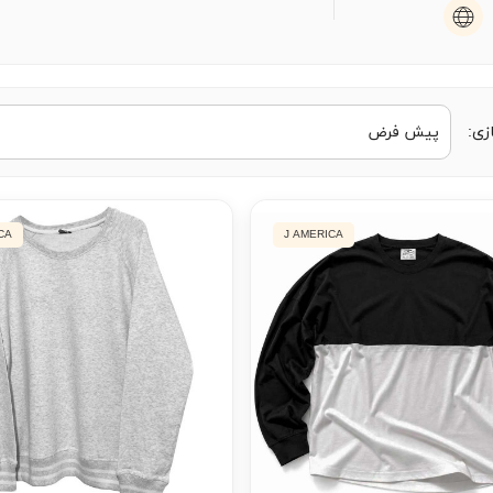
زی:
CA
J AMERICA