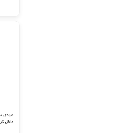
هودی دو 
داخل کرک