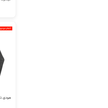
اتمام موجو
هودی ذغا