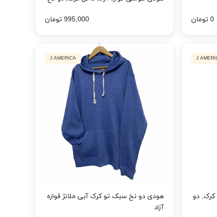
0 تومان
995,000 تومان
J AMERICA
J AMERI
 کرک, دو
هودی دو نخ سبک تو کرک آبی ملانژ قواره
آزاد