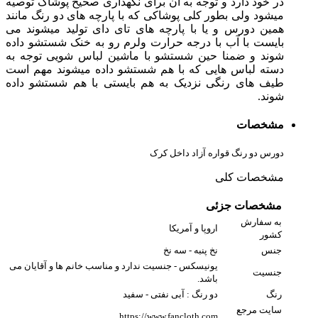
در خود دارد و توجه به آن برای نگهداری صحیح پوشاک توصیه
میشود ولی بطور کلی پوشاکی که با پارچه های دو رنگ مانند
همین دورس و یا با پارچه های تای دای تولید میشوند می
بایست با آب با درجه حرارت ولرم رو به خنک شستشو داده
شوند و ضمنا حین شستشو با ماشین لباس شویی توجه به
دسته لباس هایی که با هم شستشو داده میشوند مهم است
طیف های رنگی نزدیک به هم بایستی با هم شستشو داده
شوند.
مشخصات
دورس دو رنگ قواره آزاد داخل کرک
مشخصات کلی
مشخصات جزئی
به سفارش
اروپا و آمریکا
کشور
جنس
نخ پنبه - سه نخ
یونیسکس - جنسیت ندارد و مناسب خانم ها و آقایان می
جنسیت
باشد.
رنگ
دو رنگ : آبی نفتی - سفید
سایت مرجع
https://www.fancloth.com