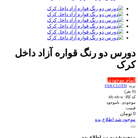
دورس دو رنگ قواره آزاد داخل
کرک
اتمام موجودی
برند:
FAN-CLOTH
(0 نفر)
کد کالا: dfc-nb-w
موجودی: ناموجود
قیمت:
0 تومان
موجود شد اطلاع بده
موجود شد به من اطلاع بده