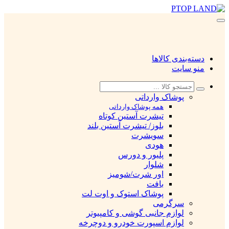
دسته‌بندی کالاها
منو سایت
پوشاک وارداتی
همه پوشاک وارداتی
تیشرت آستین کوتاه
بلوز/ تیشرت آستین بلند
سویشرت
هودی
پلیور و دورس
شلوار
اور شرت/شومیز
بافت
پوشاک استوک و اوت لت
سرگرمی
لوازم جانبی گوشی و کامپیوتر
لوازم اسپورت خودرو و دوچرخه