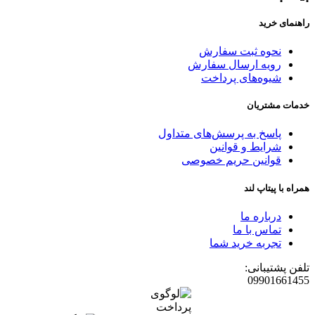
راهنمای خرید
نحوه ثبت سفارش
رویه ارسال سفارش
شیوه‌های پرداخت
خدمات مشتریان
پاسخ به پرسش‌های متداول
شرایط و قوانین
قوانین حریم خصوصی
همراه با پیتاپ لند
درباره ما
تماس با ما
تجربه خرید شما
تلفن پشتیبانی:
09901661455