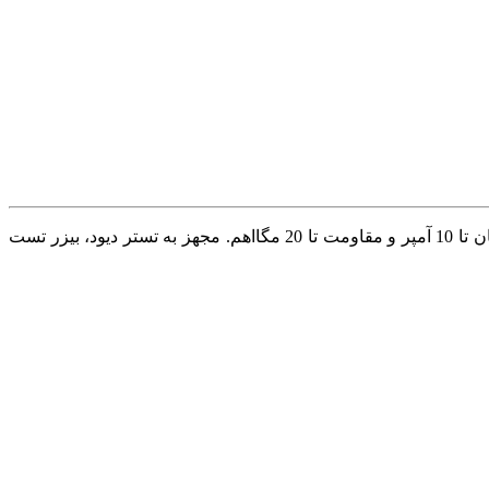
با اصالت آلمانی و تولید شده به سفارش بازار اروپا، مناسب اندازه‌گیری ولتاژ AC/DC تا 600 ولت، جریان تا 10 آمپر و مقاومت تا 20 مگااهم. مجهز به تستر دیود، بیزر تست