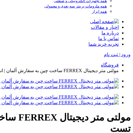
همه تجهیزات الکترونیکی و صنعتی
همه ملزومات پرینتر سه بعدی و معمولی
همه ابزار
اخبار و مقالات
درباره ما
تماس با ما
تجربه خرید شما
ورود | ثبت نام
فروشگاه
مولتی متر دیجیتال FERREX ساخت چین به سفارش آلمان | اندازه‌گیری AC/DC تا 600V و 10A با لید تست
تست