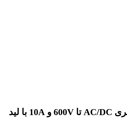
مولتی متر دیجیتال FERREX ساخت چین به سفارش آلمان | اندازه‌گیری AC/DC تا 600V و 10A با لید