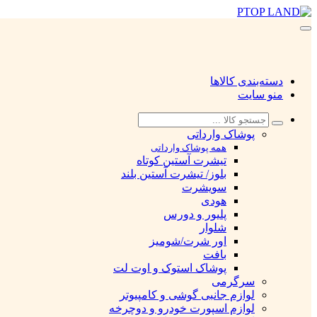
دسته‌بندی کالاها
منو سایت
پوشاک وارداتی
همه پوشاک وارداتی
تیشرت آستین کوتاه
بلوز/ تیشرت آستین بلند
سویشرت
هودی
پلیور و دورس
شلوار
اور شرت/شومیز
بافت
پوشاک استوک و اوت لت
سرگرمی
لوازم جانبی گوشی و کامپیوتر
لوازم اسپورت خودرو و دوچرخه