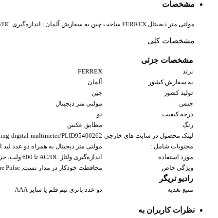
مشخصات
مولتی متر دیجیتال FERREX ساخت چین به سفارش آلمان | اندازه‌گیری AC/DC تا 600V و 10A با لید تست
مشخصات کلی
مشخصات جزئی
برند
FERREX
به سفارش کشور
آلمان
تولید کشور
چین
جنس
مولتی متر دیجیتال
درجه کیفیت
نو
رنگ
مطابق عکس
لینک محصول در سایت های خارجی
nging-digital-multimeter/PLID95400262
محتویات شامل :
مولتی متر دیجیتال به همراه دو عدد لید ا
مورد استفاده
اندازه‌گیری ولتاژ AC/DC تا 600 ولت، جریان تا 10 آمپر و مقاومت تا 20 مگااهم. مجهز به تستر دیود، بیزر تست پیوستگی
ویژگی خاص
محافظت خودکار در مدار تست, NCV , Square Pulse
رادیو تریگر
منبع تغذیه
دو عدد باتری نیم قلم یا سایز AAA
نظرات کاربران به