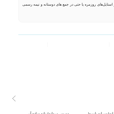
استایل‌های روزمره یا حتی در جمع های دوستانه و نیمه رسمی
ه|پسرانه پاییزه|
دورس مردانه|زنانه ساده آبی
هودی 