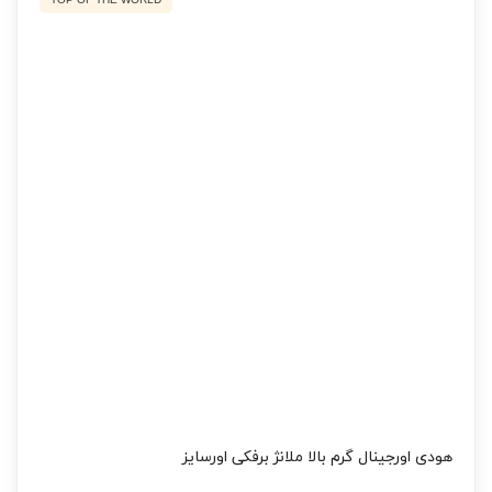
TOP OF THE WORLD
هودی اورجینال گرم بالا ملانژ برفکی اورسایز