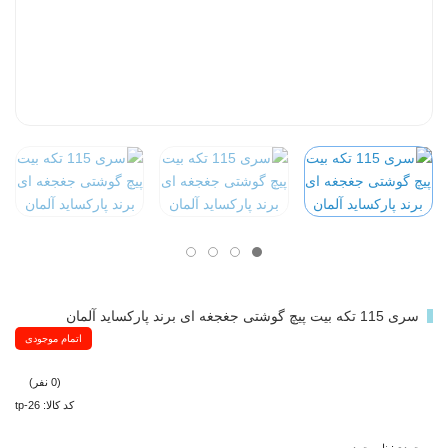
سری 115 تکه بیت پیچ گوشتی جغجغه ای برند پارکساید آلمان
اتمام موجودی
(0 نفر)
کد کالا: tp-26
موجودی: ناموجود