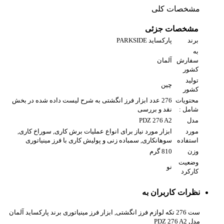
مشخصات کلی
مشخصات جزئی
برند
پارکساید PARKSIDE
به
سفارش
آلمان
کشور
تولید
چین
کشور
محتویات
276 عدد ابزار فرز انگشتی به شرح لیست داده شده در بخش
شامل :
نقد و بررسی
مدل
PDZ 276 A2
مورد
ابزار مورد نیاز برای انواع عملیات برش کاری, سوراخ کاری,
استفاده
سوهانکاری, سمباده زنی و پولیش کاری با فرز مینیاتوری
وزن
810 گرم
وضعیت
نو
کارکرد
نظرات کاربران به
ست 276 تکه لوازم فرز انگشتی, ابزار فرز مینیاتوری برند پارکساید آلمان
مدل PDZ 276 A2