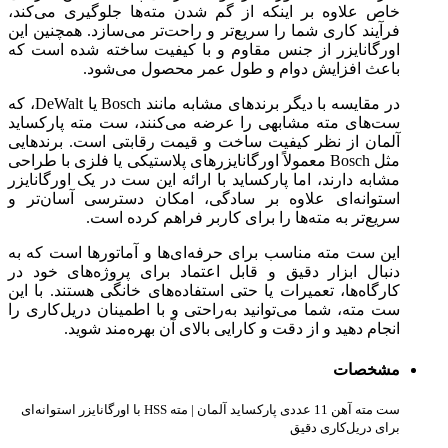
خاص علاوه بر اینکه از گم شدن مته‌ها جلوگیری می‌کند،
فرآیند کاری شما را سریع‌تر و راحت‌تر می‌سازد. همچنین این
اورگانایزر از جنس مقاوم و با کیفیت ساخته شده است که
باعث افزایش دوام و طول عمر محصول می‌شود.
در مقایسه با دیگر برندهای مشابه مانند Bosch یا DeWalt، که
ست‌های مته مشابهی را عرضه می‌کنند، ست مته پارکساید
آلمان از نظر کیفیت ساخت و قیمت رقابتی است. برندهایی
مثل Bosch معمولاً اورگانایزرهای پلاستیکی یا فلزی با طراحی
مشابه دارند، اما پارکساید با ارائه این ست در یک اورگانایزر
استوانه‌ای علاوه بر سادگی، امکان دسترسی آسان‌تر و
سریع‌تر به مته‌ها را برای کاربر فراهم کرده است.
این ست مته مناسب برای حرفه‌ای‌ها و آماتورها است که به
دنبال ابزار دقیق و قابل اعتماد برای پروژه‌های خود در
کارگاه‌ها، تعمیرات یا حتی استفاده‌های خانگی هستند. با این
ست مته، شما می‌توانید به‌راحتی و با اطمینان دریل‌کاری را
انجام دهید و از دقت و کارایی بالای آن بهره‌مند شوید.
مشخصات
ست مته آهن 11 عددی پارکساید آلمان | مته HSS با اورگانایزر استوانه‌ای
برای دریل‌کاری دقیق