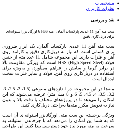
مشخصات
نظرات کاربران
نقد و بررسی
ست مته آهن 11 عددی پارکساید آلمان | مته HSS با اورگانایزر استوانه‌ای
برای دریل‌کاری دقیق
ست مته آهن 11 عددی پارکساید آلمان، یک ابزار ضروری
برای کسانی است که نیاز به دریل‌کاری دقیق و کارآمد روی
آهن و فلزات دارند. این مجموعه شامل 11 عدد مته از جنس
فولاد HSS (High-Speed Steel) است که ویژگی مقاومت بالا
در برابر گرما و سایش را فراهم می‌آورد، و به‌ویژه برای
استفاده در دریل‌کاری روی آهن، فولاد و سایر فلزات سخت
ایده‌آل است.
مته‌ها در این مجموعه در اندازه‌های متنوعی (1.5، 2، 2.5، 3،
3.2، 3.5، 4، 4.5، 5، 6 و 8 میلی‌متر) عرضه می‌شوند که این
امکان را می‌دهد تا در پروژه‌های مختلف با دقت بالا و بدون
نیاز به تعویض مکرر مته‌ها به‌راحتی دریل‌کاری کنید.
ویژگی برجسته این ست مته، اورگانایزر استوانه‌ای آن است
که به شما این امکان را می‌دهد که با چرخاندن استوانه، به
سرعت به مته مورد نیاز خود دسترسی پیدا کنید. این طراحی