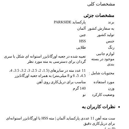
مشخصات کلی
مشخصات جزئی
برند
پارکساید PARKSIDE
به سفارش کشور
آلمان
تولید کشور
چین
جنس
HSS
رنگ
طلایی
لوازم جانبی
تعبیه شده در جعبه اورگانایزر استوانه ای شکل با سری
موجود در بسته
گردان برای دسترسی به مته مورد نظر
بندی
11 عدد مته در سایزهای (1.5، 2، 2.5، 3، 3.2، 3.5، 4،
محتویات شامل :
4.5، 5، 6 و 8 میلی‌متر) به همراه جعبه اورگانایزر
مورد استفاده
مناسب برای دریل‌کاری روی آهن
وزن
140 گرم
وضعیت کارکرد
نو
نظرات کاربران به
ست مته آهن 11 عددی پارکساید آلمان | مته HSS با اورگانایزر استوانه‌ای
برای دریل‌کاری دقیق
(0 نفر)