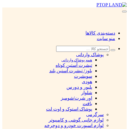
دسته‌بندی کالاها
منو سایت
پوشاک وارداتی
همه پوشاک وارداتی
تیشرت آستین کوتاه
بلوز/ تیشرت آستین بلند
سویشرت
هودی
پلیور و دورس
شلوار
اور شرت/شومیز
بافت
پوشاک استوک و اوت لت
سرگرمی
لوازم جانبی گوشی و کامپیوتر
لوازم اسپورت خودرو و دوچرخه