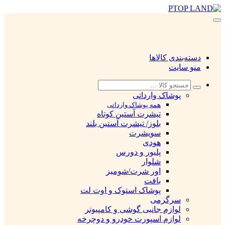
دسته‌بندی کالاها
منو سایت
پوشاک وارداتی
همه پوشاک وارداتی
تیشرت آستین کوتاه
بلوز/ تیشرت آستین بلند
سویشرت
هودی
پلیور و دورس
شلوار
اور شرت/شومیز
بافت
پوشاک استوک و اوت لت
سرگرمی
لوازم جانبی گوشی و کامپیوتر
لوازم اسپورت خودرو و دوچرخه