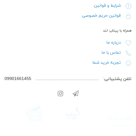
شرایط و قوانین
قوانین حریم خصوصی
همراه با پیتاپ لند
درباره ما
تماس با ما
تجربه خرید شما
تلفن پشتیبانی:
09901661455