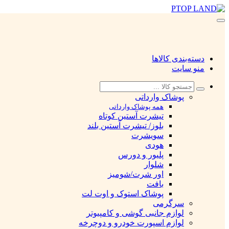
دسته‌بندی کالاها
منو سایت
پوشاک وارداتی
همه پوشاک وارداتی
تیشرت آستین کوتاه
بلوز/ تیشرت آستین بلند
سویشرت
هودی
پلیور و دورس
شلوار
اور شرت/شومیز
بافت
پوشاک استوک و اوت لت
سرگرمی
لوازم جانبی گوشی و کامپیوتر
لوازم اسپورت خودرو و دوچرخه