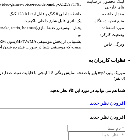
لینک محصول در سایت
-video-games-voice-recorder-and/p-A125971795
های خارجی
مقدار حافظه
حافظه داخلی 8 گیگ و قابل ارتقا تا 128 گیگ
منبع تغذیه دستگاه
یک باتری قابل شارژ داخلی باکیفیت
مورد استفاده
پخش موسیقی, ضبط, بازی(snake, tetrix, boxman), FM رادیو( با امکان تنظیم 30 ایستگاه جداگانه از 87.5 تا 100 مگاهرتز) , مرور روی فایل‌های عکس ویدیو, مناسب برای پسران یا دختران 3 تا 12 ساله
وضعیت کارکرد
نو
ویژگی خاص
صفحه که موسیقی شما در صورت فشرده شدن اشتب
نظرات کاربران به
موزیک پلیر،mp3 پلیر با صفحه نمایش رنگی 1.8 اینچی با قابلیت ضبط صدا, دریافت سیگنال FM, گیم ساده, حافظه داخلی 8 گیگ و قابل ارتقا تا 128 گیگ
(0 نفر)
شما هم می توانید در مورد این کالا نظر بدهید.
افزودن نظر جدید
افزودن نظر جدید