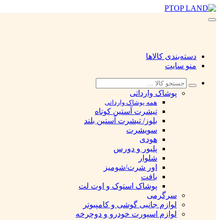
دسته‌بندی کالاها
منو سایت
پوشاک وارداتی
همه پوشاک وارداتی
تیشرت آستین کوتاه
بلوز/ تیشرت آستین بلند
سویشرت
هودی
پلیور و دورس
شلوار
اور شرت/شومیز
بافت
پوشاک استوک و اوت لت
سرگرمی
لوازم جانبی گوشی و کامپیوتر
لوازم اسپورت خودرو و دوچرخه