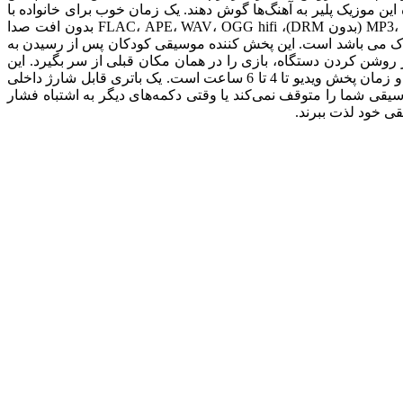
ن موزیک پلیر به آهنگ‌ها گوش دهند. یک زمان خوب برای خانواده با
این پخش کننده موسیقی شروع می شود، بدون نیاز به استفاده از تلفن هوشمند! بهترین هدیه برای کودکان است. از پخش موسیقی MP3، WMA (بدون DRM)، FLAC، APE، WAV، OGG hifi بدون افت صدا
ک می باشد است. این پخش کننده موسیقی کودکان پس از رسیدن به
وشن کردن دستگاه، بازی را در همان مکان قبلی از سر بگیرد. این
پخش کننده MP3 بچه با 240 میلی آمپر ساعت و با یک تراشه مصرف انرژی کم یکپارچه شده است. زمان پخش موسیقی تا 25 تا 30 ساعت و زمان پخش ویدیو تا 4 تا 6 ساعت است. یک باتری قابل شارژ داخلی
 شما را متوقف نمی‌کند یا وقتی دکمه‌های دیگر به اشتباه فشار