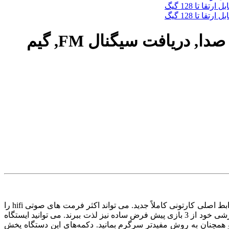
موزیک پلیر،mp3 پلیر با صفحه نمایش رنگی 1.8 اینچی با قابلیت ضبط صدا, دریافت سیگنال FM, گیم
پخش کننده موسیقی mp3 سبک وزن WiWOO دارای صفحه نمایش رنگی 1.8 اینچی ضبط صدا بازی های ویدئویی رادیویی FM و هدفون یک رابط اصلی کارتونی کاملاً جدید. می تواند اکثر فرمت های صوتی hifi را
پشتیبانی کند. کودکان زمان سرگرمی خود را می توانند با ضبط صدا جذابتر کنند و در کنار ضبط و گوش دادن به موزیک سرگرم کننده یا آموزشی خود از 3 بازی پیش فرض ساده نیز لذت ببرند. می توانید ایستگاه
 و همچنان به روش مفیدتر سرگرم بمانید. دکمه‌های این دستگاه پخش