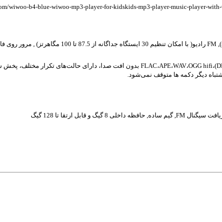
com/wiwoo-b4-blue-wiwoo-mp3-player-for-kidskids-mp3-player-music-player-with
پشتیبانی از پخش موسیقی MP۳،WMA(بدون DRM)،FLAC،APE،WAV،OGG hifi بدون افت
اه دیگر دکمه ها متوقف نمی‌شود.