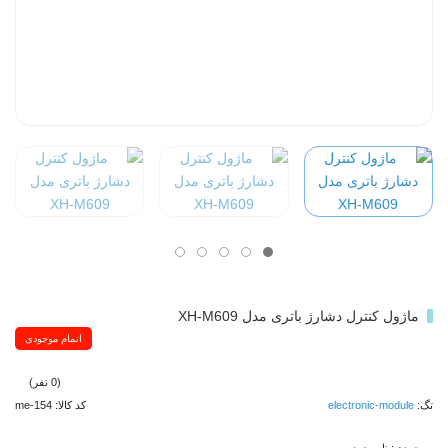
ماژول کنترل دشارژ باتری مدل XH-M609
اتمام موجودی
(0 نفر)
تگ:
electronic-module
کد کالا: me-154
موجودی: ناموجود