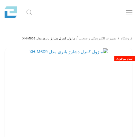
فروشگاه
تجهیزات الکترونیکی و صنعتی
ماژول کنترل دشارژ باتری مدل XH-M609
اتمام موجودی