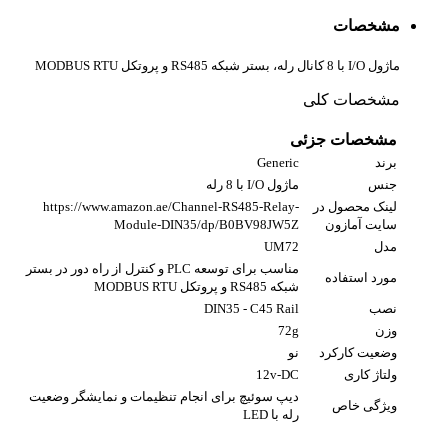
مشخصات
ماژول I/O با 8 کانال رله، بستر شبکه RS485 و پروتکل MODBUS RTU
مشخصات کلی
مشخصات جزئی
برند
Generic
جنس
ماژول I/O با 8 رله
لینک محصول در
https://www.amazon.ae/Channel-RS485-Relay-
سایت آمازون
Module-DIN35/dp/B0BV98JW5Z
مدل
UM72
مناسب برای توسعه PLC و کنترل از راه دور در بستر
مورد استفاده
شبکه RS485 و پروتکل MODBUS RTU
نصب
DIN35 - C45 Rail
وزن
72g
وضعیت کارکرد
نو
ولتاژ کاری
12v-DC
دیپ سوئیچ برای انجام تنظیمات و نمایشگر وضعیت
ویژگی خاص
رله با LED