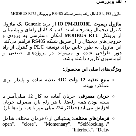
نقد و بررسی
ماژول I/O با 8 کانال رله، بستر شبکه RS485 و پروتکل MODBUS RTU
ماژول ریموت IO PM-RIO18L
از برند
Generic
یک ماژول
کنترل دیجیتال پیشرفته است که با 8 کانال رله‌ای و پشتیبانی
از پروتکل
MODBUS RTU
امکان دسترسی به ورودی و
خروجی‌های دیجیتال را از طریق شبکه
RS485
فراهم می‌کند.
این ماژول به طور خاص برای
توسعه PLC
و
کنترل از راه
دور
طراحی شده و می‌تواند در پروژه‌های صنعتی و
اتوماسیون کاربرد داشته باشد.
ویژگی‌های اصلی این محصول
:
منبع تغذیه 12 ولت DC
: تغذیه ساده و پایدار برای
عملکرد بهینه.
جریان مصرفی
: جریان آماده به کار 12 میلی‌آمپر با
بسته بودن همه رله‌ها. با هر رله باز، مصرف جریان
افزایش می‌یابد (حداکثر 224 میلی‌آمپر با همه رله‌ها باز).
فرمان‌های مختلف
: پشتیبانی از 6 فرمان مختلف شامل
"open"، "close"، "Momentary"، "Self-locking"،
"Interlock"، "Delay".