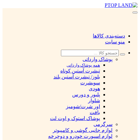
دسته‌بندی کالاها
منو سایت
پوشاک وارداتی
همه پوشاک وارداتی
تیشرت آستین کوتاه
بلوز/ تیشرت آستین بلند
سویشرت
هودی
پلیور و دورس
شلوار
اور شرت/شومیز
بافت
پوشاک استوک و اوت لت
سرگرمی
لوازم جانبی گوشی و کامپیوتر
لوازم اسپورت خودرو و دوچرخه