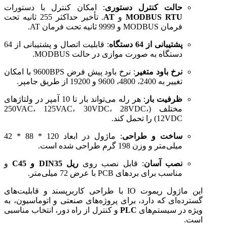
حالت کنترل دستوری
: امکان کنترل با دستورات
MODBUS RTU
و
AT
. تأخیر حداکثر 255 ثانیه تحت
فرمان MODBUS و 9999 ثانیه تحت فرمان AT.
پشتیبانی از 64 دستگاه
: قابلیت اتصال و پشتیبانی از 64
دستگاه به صورت موازی در حالت MODBUS.
نرخ باود متغیر
: نرخ باود پیش فرض 9600BPS با امکان
تغییر به 2400، 4800، 9600 و 19200 از طریق جامپر.
ظرفیت بار
: هر رله می‌تواند بار تا 10 آمپر در ولتاژهای
مختلف (250VAC، 125VAC، 30VDC، 28VDC،
12VDC) را تحمل کند.
ساخت و طراحی
: ماژول در ابعاد 120 * 88 * 42
میلی‌متر و وزن 198 گرم طراحی شده است.
نصب آسان
: قابل نصب روی
ریل DIN35 و C45
و
مناسب برای بردهای PCB با عرض 72 میلی‌متر.
این ماژول ریموت IO با طراحی کاربرپسند و قابلیت‌های
گسترده‌ای که دارد، برای پروژه‌های صنعتی و اتوماسیون، به
ویژه در سیستم‌های
PLC
و کنترل از راه دور، انتخاب مناسبی
است.