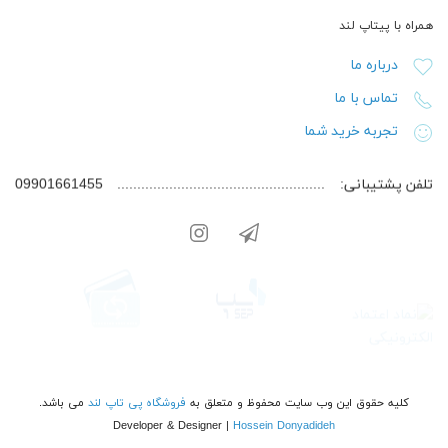
همراه با پیتاپ لند
درباره ما
تماس با ما
تجربه خرید شما
تلفن پشتیبانی:
09901661455
کلیه حقوق این وب سایت محفوظ و متعلق به
فروشگاه پی تاپ لند
می باشد.
Developer & Designer |
Hossein Donyadideh