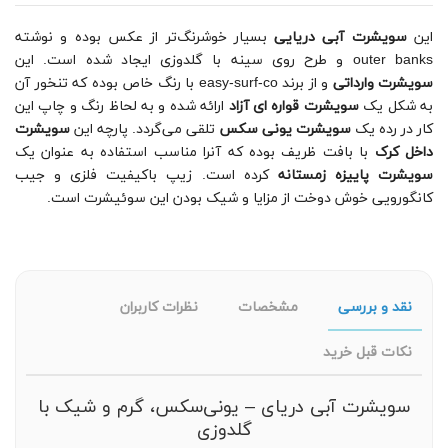
این
سویشرت آبی دریایی
بسیار خوشرنگ‌تر از عکس بوده و نوشته
outer banks و طرح روی سینه با گلدوزی ایجاد شده است. این
سویشرت وارداتی
و از برند easy-surf-co با رنگ خاص بوده که تنخور آن
به شکل یک
سویشرت قواره ای آزاد
ارائه شده و به لحاظ رنگ و چاپ این
کار در رده یک
سویشرت یونی سکس
تلقی می‌گردد. پارچه این
سویشرت
داخل کرک
با بافت ظریف بوده که آنرا مناسب استفاده به عنوان یک
سویشرت پاییزه زمستانه
کرده است. زیپ باکیفیت فلزی و جیب
کانگورویی خوش دوخت از مزایا و شیک بودن این سوئیشرت است.
نقد و بررسی
مشخصات
نظرات کاربران
نکات قبل خرید
سویشرت آبی دریای – یونی‌سکس، گرم و شیک با
گلدوزی