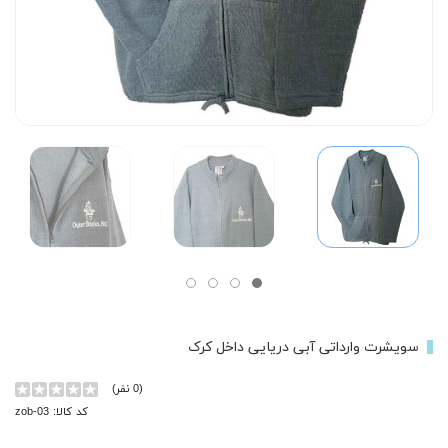
سویشرت وارداتی آبی دریایی داخل کرک
(0 نفر)
کد کالا: zob-03