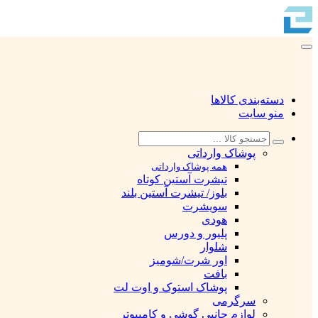
دسته‌بندی کالاها
منو سایت
پوشاک وارداتی
همه پوشاک وارداتی
تیشرت آستین کوتاه
بلوز/ تیشرت آستین بلند
سویشرت
هودی
پلیور و دورس
شلوار
اور شرت/شومیز
بافت
پوشاک استوک و اوت لت
سرگرمی
لوازم جانبی گوشی و کامپیوتر