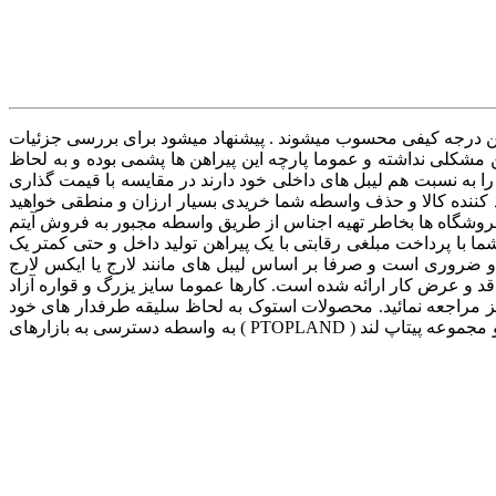
ترین درجه کیفی محسوب میشوند . پیشنهاد میشود برای بررسی جزئیات
ن مشکلی نداشته و عموما پارچه این پیراهن ها پشمی بوده و به لحاظ
را به نسبت هم لیبل های داخلی خود دارند در مقایسه با قیمت گذاری
کننده کالا و حذف واسطه شما خریدی بسیار ارزان و منطقی خواهید
فروشگاه ها بخاطر تهیه اجناس از طریق واسطه مجبور به فروش آیتم
ما با پرداخت مبلغی رقابتی با یک پیراهن تولید داخل و حتی کمتر یک
م و ضروری است و صرفا بر اساس لیبل های مانند لارج یا ایکس لارج
 قد و عرض کار ارائه شده است. کارها عموما سایز یزرگ و قواره آزاد
یز مراجعه نمائید. محصولات استوک به لحاظ سلیقه طرفدار های خود
را دارد و خیلی از مشتریان معتقدند به لحاظ جنس محصولات استوک بهترین در بازار می باشند البته این موضوع کاملا انتخابی شخصی بوده و مجموعه پیتاپ لند ( PTOPLAND ) به واسطه دسترسی به بازارهای