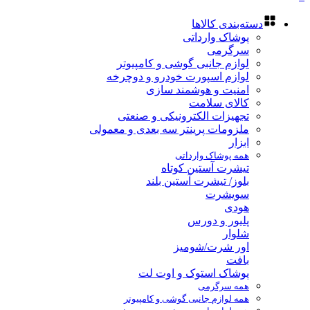
دسته‌بندی کالاها
پوشاک وارداتی
سرگرمی
لوازم جانبی گوشی و کامپیوتر
لوازم اسپورت خودرو و دوچرخه
امنیت و هوشمند سازی
کالای سلامت
تجهیزات الکترونیکی و صنعتی
ملزومات پرینتر سه بعدی و معمولی
ابزار
همه پوشاک وارداتی
تیشرت آستین کوتاه
بلوز/ تیشرت آستین بلند
سویشرت
هودی
پلیور و دورس
شلوار
اور شرت/شومیز
بافت
پوشاک استوک و اوت لت
همه سرگرمی
همه لوازم جانبی گوشی و کامپیوتر