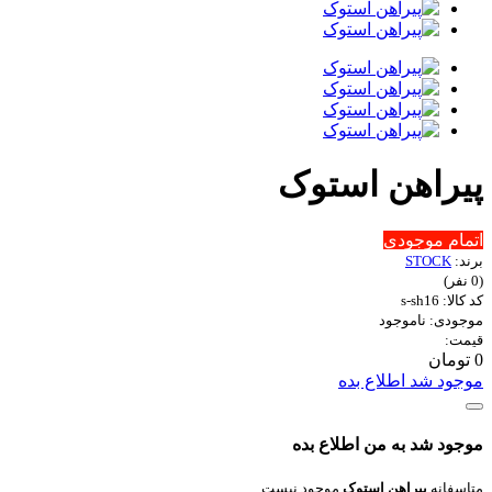
پیراهن استوک
اتمام موجودی
برند:
STOCK
(0 نفر)
کد کالا: s-sh16
موجودی: ناموجود
قیمت:
0 تومان
موجود شد اطلاع بده
موجود شد به من اطلاع بده
متاسفانه
پیراهن استوک
موجود نیست.