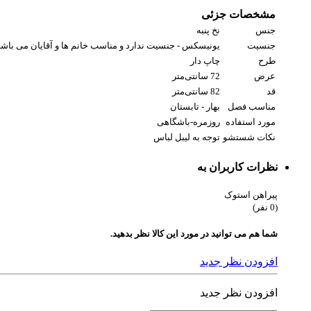
مشخصات جزئی
جنس
نخ پنبه
جنسیت
یونیسکس - جنسیت ندارد و مناسب خانم ها و آقایان می باشد
طرح
چاپ دار
عرض
72 سانتی‌متر
قد
82 سانتی‌متر
مناسب فصل
بهار - تابستان
مورد استفاده
روزمره-باشگاهی
نکات شستشو
توجه به لیبل لباس
نظرات کاربران به
پیراهن استوک
(0 نفر)
شما هم می توانید در مورد این کالا نظر بدهید.
افزودن نظر جدید
افزودن نظر جدید