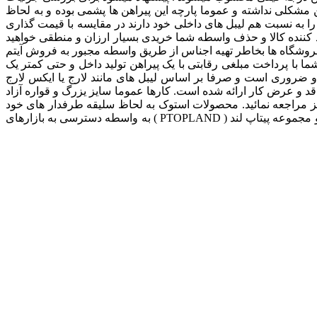
ن مشکلی نداشته و عموما پارچه این پیراهن ها پشمی بوده و به لحاظ
را به نسبت هم لیبل های داخلی خود دارند در مقایسه با قیمت گذاری
کننده کالا و حذف واسطه شما خریدی بسیار ارزان و منطقی خواهید
فروشگاه ها بخاطر تهیه اجناس از طریق واسطه مجبور به فروش آیتم
ما با پرداخت مبلغی رقابتی با یک پیراهن تولید داخل و حتی کمتر یک
م و ضروری است و صرفا بر اساس لیبل های مانند لارج یا ایکس لارج
 قد و عرض کار ارائه شده است. کارها عموما سایز یزرگ و قواره آزاد
یز مراجعه نمائید. محصولات استوک به لحاظ سلیقه طرفدار های خود
را دارد و خیلی از مشتریان معتقدند به لحاظ جنس محصولات استوک بهترین در بازار می باشند البته این موضوع کاملا انتخابی شخصی بوده و مجموعه پیتاپ لند ( PTOPLAND ) به واسطه دسترسی به بازارهای