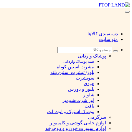
دسته‌بندی کالاها
منو سایت
پوشاک وارداتی
همه پوشاک وارداتی
تیشرت آستین کوتاه
بلوز/ تیشرت آستین بلند
سویشرت
هودی
پلیور و دورس
شلوار
اور شرت/شومیز
بافت
پوشاک استوک و اوت لت
سرگرمی
لوازم جانبی گوشی و کامپیوتر
لوازم اسپورت خودرو و دوچرخه