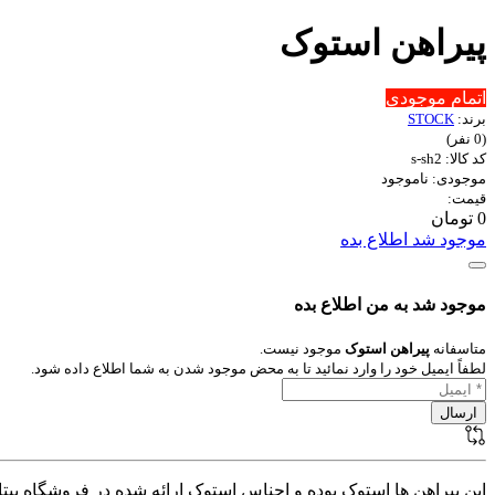
پیراهن استوک
اتمام موجودی
برند:
STOCK
(0 نفر)
کد کالا: s-sh2
موجودی: ناموجود
قیمت:
0 تومان
موجود شد اطلاع بده
موجود شد به من اطلاع بده
متاسفانه
پیراهن استوک
موجود نیست.
لطفاً ایمیل خود را وارد نمائید تا به محض موجود شدن به شما اطلاع داده شود.
این پیراهن ها استوک بوده و اجناس استوک ارائه شده در فروشگاه پی