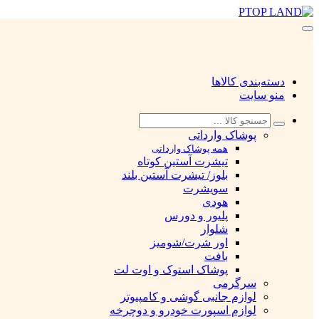
دسته‌بندی کالاها
منو سایت
پوشاک وارداتی
همه پوشاک وارداتی
تیشرت آستین کوتاه
بلوز/ تیشرت آستین بلند
سویشرت
هودی
پلیور و دورس
شلوار
اور شرت/شومیز
بافت
پوشاک استوک و اوت لت
سرگرمی
لوازم جانبی گوشی و کامپیوتر
لوازم اسپورت خودرو و دوچرخه