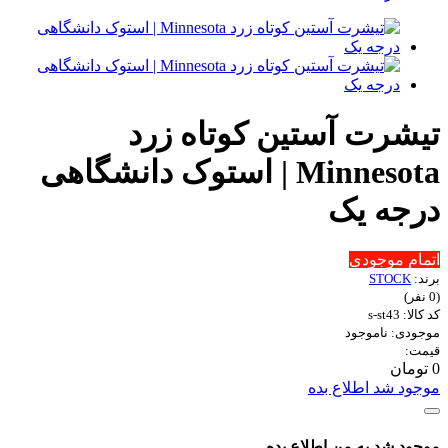
تیشرت آستین کوتاه زرد
Minnesota | استوک دانشگاهی
درجه یک
اتمام موجودی
برند:
STOCK
(0 نفر)
کد کالا: s-st43
موجودی: ناموجود
قیمت:
0 تومان
موجود شد اطلاع بده
موجود شد به من اطلاع بده