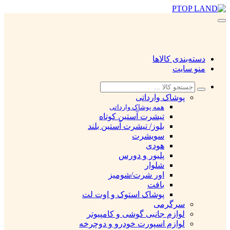
دسته‌بندی کالاها
منو سایت
پوشاک وارداتی
همه پوشاک وارداتی
تیشرت آستین کوتاه
بلوز/ تیشرت آستین بلند
سویشرت
هودی
پلیور و دورس
شلوار
اور شرت/شومیز
بافت
پوشاک استوک و اوت لت
سرگرمی
لوازم جانبی گوشی و کامپیوتر
لوازم اسپورت خودرو و دوچرخه