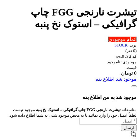
تیشرت نارنجی FGG چاپ
گرافیکی – استوک نخ پنبه
اتمام موجودی
برند:
STOCK
(0 نفر)
کد کالا: s-st8
موجودی: ناموجود
قیمت:
0 تومان
موجود شد اطلاع بده
موجود شد به من اطلاع بده
متاسفانه
تیشرت نارنجی FGG چاپ گرافیکی – استوک نخ پنبه
موجود نیست.
لطفاً ایمیل خود را وارد نمائید تا به محض موجود شدن به شما اطلاع داده شود.