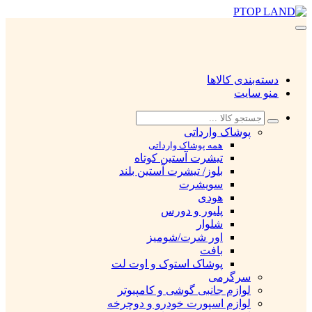
دسته‌بندی کالاها
منو سایت
پوشاک وارداتی
همه پوشاک وارداتی
تیشرت آستین کوتاه
بلوز/ تیشرت آستین بلند
سویشرت
هودی
پلیور و دورس
شلوار
اور شرت/شومیز
بافت
پوشاک استوک و اوت لت
سرگرمی
لوازم جانبی گوشی و کامپیوتر
لوازم اسپورت خودرو و دوچرخه