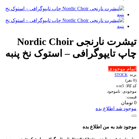
تیشرت نارنجی Nordic Choir
چاپ تایپوگرافی – استوک نخ پنبه
اتمام موجودی
برند:
STOCK
(0 نفر)
کد کالا: s-st5
موجودی: ناموجود
قیمت:
0 تومان
موجود شد اطلاع بده
موجود شد به من اطلاع بده