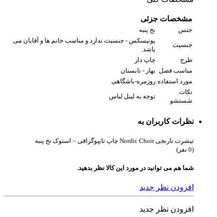
مشخصات جزئی
جنس
نخ پنبه
یونیسکس - جنسیت ندارد و مناسب خانم ها و آقایان می
جنسیت
باشد.
طرح
چاپ دار
مناسب فصل
بهار - تابستان
مورد استفاده
روزمره-باشگاهی
نکات
توجه به لیبل لباس
شستشو
نظرات کاربران به
تیشرت نارنجی Nordic Choir چاپ تایپوگرافی – استوک نخ پنبه
(0 نفر)
شما هم می توانید در مورد این کالا نظر بدهید.
افزودن نظر جدید
افزودن نظر جدید