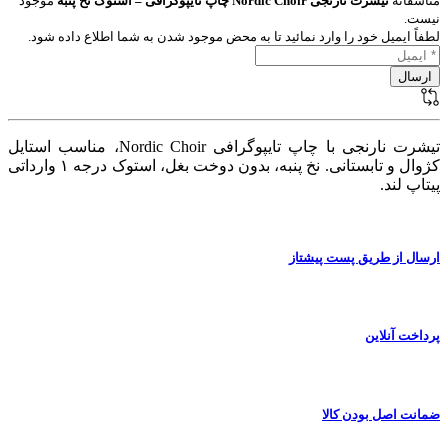
متاسفانه
تیشرت نارنجی Nordic Choir چاپ تایپوگرافی – استوک نخ پنبه
موجود
نیست.
لطفاً ایمیل خود را وارد نمائید تا به محض موجود شدن به شما اطلاع داده شود.
تیشرت نارنجی با چاپ تایپوگرافی Nordic Choir، مناسب استایل
کژوال و تابستانی. نخ پنبه، بدون دوخت بغل، استوک درجه ۱ وارداتی
پیتاپ لند.
ارسال از طریق پست پیشتاز
پرداخت آنلاین
ضمانت اصل بودن کالا