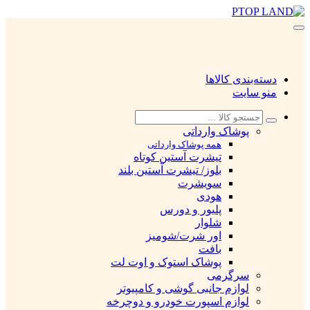
دسته‌بندی کالاها
منو سایت
پوشاک وارداتی
همه پوشاک وارداتی
تیشرت آستین کوتاه
بلوز/ تیشرت آستین بلند
سویشرت
هودی
پلیور و دورس
شلوار
اور شرت/شومیز
بافت
پوشاک استوک و اوت لت
سرگرمی
لوازم جانبی گوشی و کامپیوتر
لوازم اسپورت خودرو و دوچرخه