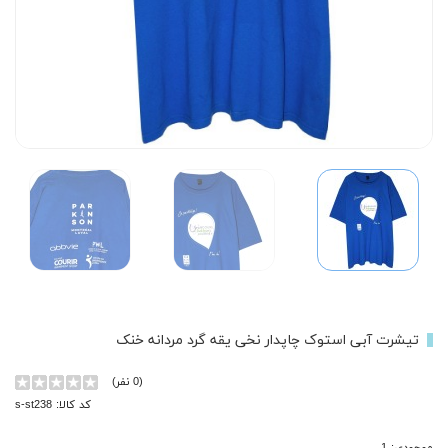
تیشرت آبی استوک چاپدار نخی یقه گرد مردانه خنک
(0 نفر)
کد کالا: s-st238