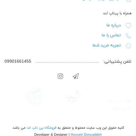
همراه با پیتاپ لند
درباره ما
تماس با ما
تجربه خرید شما
تلفن پشتیبانی:
09901661455
کلیه حقوق این وب سایت محفوظ و متعلق به
فروشگاه پی تاپ لند
می باشد.
Developer & Designer |
Hossein Donyadideh