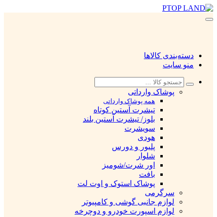
دسته‌بندی کالاها
منو سایت
پوشاک وارداتی
همه پوشاک وارداتی
تیشرت آستین کوتاه
بلوز/ تیشرت آستین بلند
سویشرت
هودی
پلیور و دورس
شلوار
اور شرت/شومیز
بافت
پوشاک استوک و اوت لت
سرگرمی
لوازم جانبی گوشی و کامپیوتر
لوازم اسپورت خودرو و دوچرخه