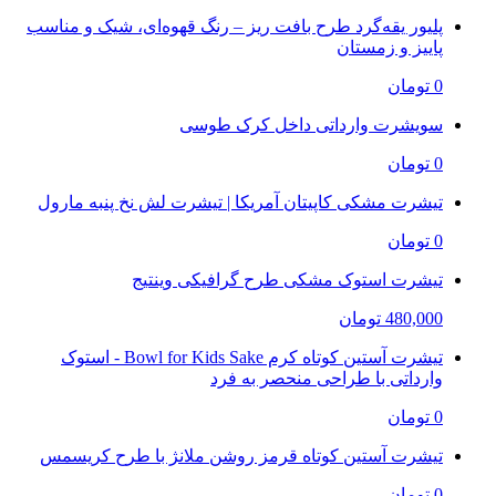
پلیور یقه‌گرد طرح بافت ریز – رنگ قهوه‌ای، شیک و مناسب
پاییز و زمستان
0 تومان
سویشرت وارداتی داخل کرک طوسی
0 تومان
تیشرت مشکی کاپیتان آمریکا | تیشرت لش نخ پنبه مارول
0 تومان
تیشرت استوک مشکی طرح گرافیکی وینتیج
480,000 تومان
تیشرت آستین کوتاه کرم Bowl for Kids Sake - استوک
وارداتی با طراحی منحصر به فرد
0 تومان
تیشرت آستین کوتاه قرمز روشن ملانژ با طرح کریسمس
0 تومان