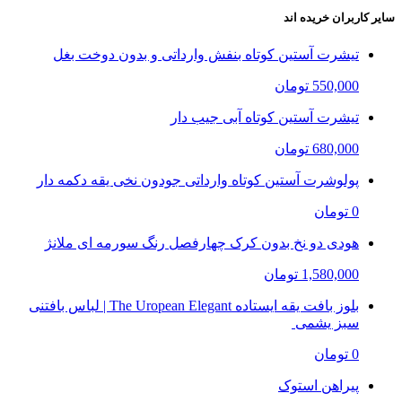
سایر کاربران خریده اند
تیشرت آستین کوتاه بنفش وارداتی و بدون دوخت بغل
550,000 تومان
تیشرت آستین کوتاه آبی جیب دار
680,000 تومان
پولوشرت آستین کوتاه وارداتی جودون نخی یقه دکمه دار
0 تومان
هودی دو نخ بدون کرک چهارفصل رنگ سورمه ای ملانژ
1,580,000 تومان
بلوز بافت یقه ایستاده The Uropean Elegant | لباس بافتنی
سبز یشمی
0 تومان
پیراهن استوک