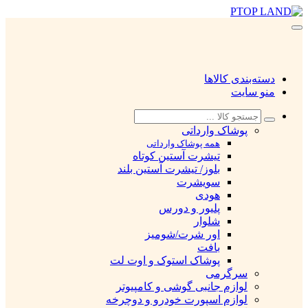
دسته‌بندی کالاها
منو سایت
پوشاک وارداتی
همه پوشاک وارداتی
تیشرت آستین کوتاه
بلوز/ تیشرت آستین بلند
سویشرت
هودی
پلیور و دورس
شلوار
اور شرت/شومیز
بافت
پوشاک استوک و اوت لت
سرگرمی
لوازم جانبی گوشی و کامپیوتر
لوازم اسپورت خودرو و دوچرخه