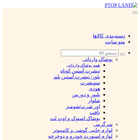
دسته‌بندی کالاها
منو سایت
پوشاک وارداتی
همه پوشاک وارداتی
تیشرت آستین کوتاه
بلوز/ تیشرت آستین بلند
سویشرت
هودی
پلیور و دورس
شلوار
اور شرت/شومیز
بافت
پوشاک استوک و اوت لت
سرگرمی
لوازم جانبی گوشی و کامپیوتر
لوازم اسپورت خودرو و دوچرخه