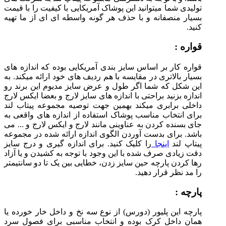
تولیدی شما میتوانید این پوشاک آمریکایی با کیفیت را با قیمت
بسیار منصفانه و با حذف هر گونه واسطه ای ای از ما تهیه
کنید.
قواره :
قواره کار بر اساس سایز بندی آمریکایی بوده که اندازه های
بسیار بالاتری در مقایسه با هم ردیف های خود ارائه میکند. به
این شکل که شما اگر طول و عرض سایز مدیوم این برند رو
اندازه بزنید براحتی با اندازه های سایز لارج و بعضا ایکس لارج
داخلی برابری میکند بهمین جهت توصیه مجموعه پیتاب لند
برای انتخاب مناسب پوشاک استفاده از اندازه های واقعی به
جای بسنده کردن به عناوینی مانند لارج و ایکس لارج و ... می
باشد. برای بدست آوردن الگوی اندازه ارائه شده در مجموعه
پیتاپ لند
اینجا
را کلیک کنید. برای اندازه گیری و درج سایز
دقت زیادی صرف شده با این وجود با توجه به کشیدن و یا آزاد
رها کردن پارچه حین سایز زدن، خطایی بین یک تا دو سانتیمتر
را مد نظر قرار دهید.
پارچه :
پارچه این پلیور (دورس) از نوع سه نخ و داخل خار خورده یا
همان داخل کرک بوده و انتخاب مناسبی برای فصول سرد