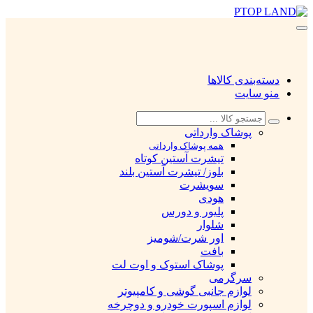
دسته‌بندی کالاها
منو سایت
پوشاک وارداتی
همه پوشاک وارداتی
تیشرت آستین کوتاه
بلوز/ تیشرت آستین بلند
سویشرت
هودی
پلیور و دورس
شلوار
اور شرت/شومیز
بافت
پوشاک استوک و اوت لت
سرگرمی
لوازم جانبی گوشی و کامپیوتر
لوازم اسپورت خودرو و دوچرخه