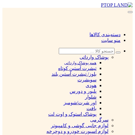
دسته‌بندی کالاها
منو سایت
پوشاک وارداتی
همه پوشاک وارداتی
تیشرت آستین کوتاه
بلوز/ تیشرت آستین بلند
سویشرت
هودی
پلیور و دورس
شلوار
اور شرت/شومیز
بافت
پوشاک استوک و اوت لت
سرگرمی
لوازم جانبی گوشی و کامپیوتر
لوازم اسپورت خودرو و دوچرخه