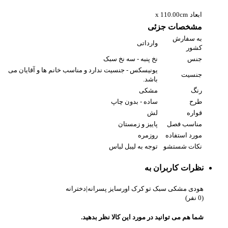
ابعاد
x 110.00cm
مشخصات جزئی
به سفارش
وارداتی
کشور
جنس
نخ پنبه - سه نخ سبک
یونیسکس - جنسیت ندارد و مناسب خانم ها و آقایان می
جنسیت
باشد.
رنگ
مشکی
طرح
ساده - بدون چاپ
قواره
لش
مناسب فصل
پاییز و زمستان
مورد استفاده
روزمره
نکات شستشو
توجه به لیبل لباس
نظرات کاربران به
هودی مشکی سبک تو کرک اورسایز پسرانه|دخترانه
(0 نفر)
شما هم می توانید در مورد این کالا نظر بدهید.