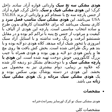
هودی مشکی سه نخ سبک
وارداتی قواره آزاد, ساده, داخل
کرک؛ این
هودی مشکی شیک و سبک
, داخل کرک, قواره آزاد,
از جنس پارچه سه نخ با نسجام کم و وارداتی از برند TALHA
USA می‌باشد. این
هودی مشکی سبک مناسب فصل سرد
و
کاری بیسیک می‌باشد که برای علاقمندان کارهای بدون طرح
و ساده انتخاب مناسبی است. پارچه این هودی از الیاف با
کیفیت و مرغوب از جنس نخ پنبه با تراکم کم بوده و در مقابل
شستشو آبرفت و رنگ رفت نداشته و با استایل آزاد سبک
امروزی با تنخور شیک ارائه میدهد. کلاه هودی دو لایه بوده و با
بند هم رنگ طراحی شده است. بخش کش بافت ها روی مچ
ها و پایین هودی دو لایه و پهن بوده و هودی همراه با جیب
بزرگ کانگورویی خوش دوخت تهیه شده است. این
هودی با
پارچه مشکی سبک
و با دوخت‌های بشکل دو ردیفه کار شده
که علاوه بر زیبایی، دوام بیشتری نیز به محصول می
بخشد. این هودی در دسته پوشاک یونی سکس بوده و
یک
هودی مشکی سبک مردانه
و یک
هودی مشکی سبک
زنانه
می باشد.
مشخصات
هودی مشکی سبک تو کرک اورسایز پسرانه|دخترانه
مشخصات کلی