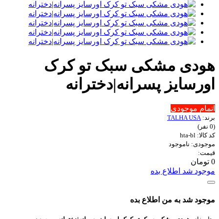
هودی مشکی سبک تو کرک
اورسایز پسرانه|دخترانه
اتمام موجودی
برند:
TALHA USA
(0 نفر)
کد کالا: hta-bl
موجودی: ناموجود
قیمت:
0 تومان
موجود شد اطلاع بده
موجود شد به من اطلاع بده