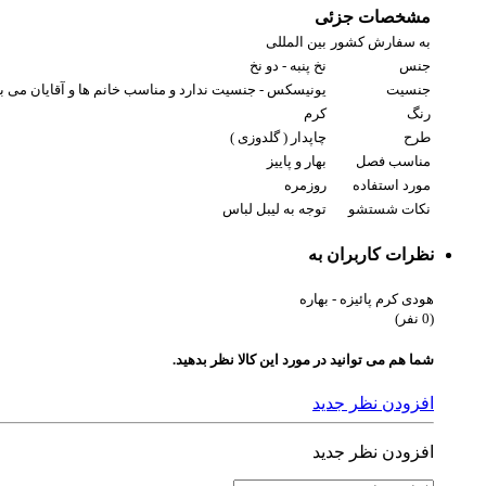
مشخصات جزئی
به سفارش کشور
بین المللی
جنس
نخ پنبه - دو نخ
جنسیت
یونیسکس - جنسیت ندارد و مناسب خانم ها و آقایان می ب
رنگ
کرم
طرح
چاپدار ( گلدوزی )
مناسب فصل
بهار و پاییز
مورد استفاده
روزمره
نکات شستشو
توجه به لیبل لباس
نظرات کاربران به
هودی کرم پائیزه - بهاره
(0 نفر)
شما هم می توانید در مورد این کالا نظر بدهید.
افزودن نظر جدید
افزودن نظر جدید