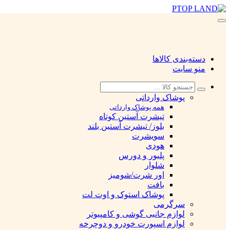
دسته‌بندی کالاها
منو سایت
پوشاک وارداتی
همه پوشاک وارداتی
تیشرت آستین کوتاه
بلوز/ تیشرت آستین بلند
سویشرت
هودی
پلیور و دورس
شلوار
اور شرت/شومیز
بافت
پوشاک استوک و اوت لت
سرگرمی
لوازم جانبی گوشی و کامپیوتر
لوازم اسپورت خودرو و دوچرخه