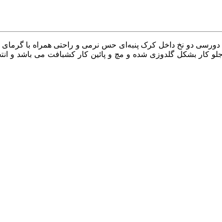
 برند ESY SURF CO با پارچه دورسی دو نخ داخل کرک پنبه‌ای حس نرمی و راحتی همرا