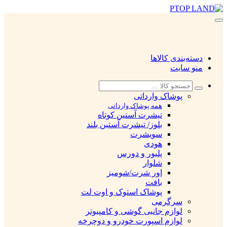
دسته‌بندی کالاها
منو سایت
پوشاک وارداتی
همه پوشاک وارداتی
تیشرت آستین کوتاه
بلوز/ تیشرت آستین بلند
سویشرت
هودی
پلیور و دورس
شلوار
اور شرت/شومیز
بافت
پوشاک استوک و اوت لت
سرگرمی
لوازم جانبی گوشی و کامپیوتر
لوازم اسپورت خودرو و دوچرخه