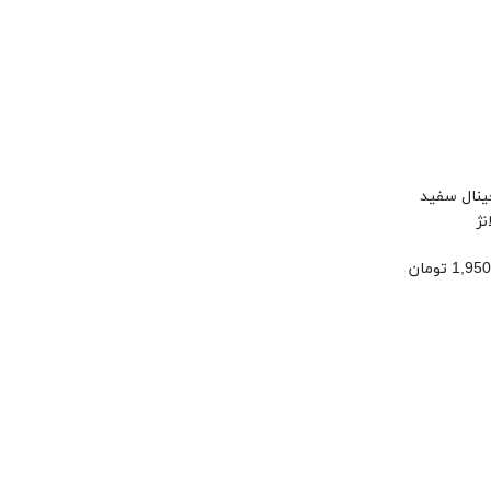
ینال سفید
نژ
1, تومان