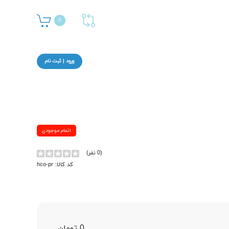
0
ورود | ثبت نام
اتمام موجودی
(0 نفر)
کد کالا: hco-pr
0 تومان