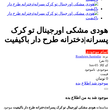
هودی مشکی اورجینال تو کرک
پسرانه|دخترانه طرح دار باکیفیت
اتمام موجودی
برند:
Roadsign Australia
(0 نفر)
کد کالا: has-05
موجودی: ناموجود
قیمت:
0 تومان
موجود شد اطلاع بده
موجود شد به من اطلاع بده
متاسفانه
هودی مشکی اورجینال تو کرک پسرانه|دخترانه طرح دار باکیفیت
موجود