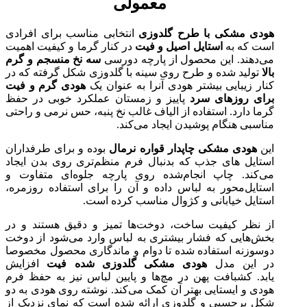
معمولی
هودی مشکی با طرح گلدوزی
انتخابی مناسب برای افرادی
است که به
استایل اصیل و فیت
در کنار گرما و کیفیت اهمیت
می‌دهند. این محصول از پارچه دورسی
سه نخ منسجم و گرم
بالا
تولید شده و طرح روی سینه با گلدوزی شکل گرفته که در
کنار زیبایی بیشتر هودی آنرا به عنوان یک
هودی گرم و فیت
برای روزهای سرد
پاییز و زمستان عملکرد خوبی در حفظ
گرما دارد. استفاده از الیاف غالب نخ پنبه، حس نرمی و راحتی
مناسبی هنگام پوشیدن ایجاد می‌کند.
این
هودی مشکی چاپدار قواره نرمال
بوده و برای طرفداران
استایل های جذب که بدنبال فرم منظم‌تری روی بدن ایجاد
می‌کند. چاپ انجام‌شده روی پارچه جلوه‌ای متفاوت و
استایل‌محور به لباس داده و آن را برای استفاده روزمره،
استایل خیابانی و کژوال مناسب کرده است.
از نظر کیفیت ساخت، دوخت‌ها تمیز و دقیق هستند و در
بخش‌هایی که فشار بیشتری به لباس وارد می‌شود از دوخت
دو‌سوزنه استفاده شده تا دوام و ماندگاری محصول مخصوصا
در این مدل
هودی مشکی گلدوزی شده فیت
افزایش
یابد. کشبافت پهن در مچ‌ها و پایین لباس نیز به حفظ فرم
هودی و ایستایی بهتر آن کمک می‌کند. نوشته روی هودی به دو
شکل برچسبی و گلدوزی ارائه شده است که نمای نزدیک از