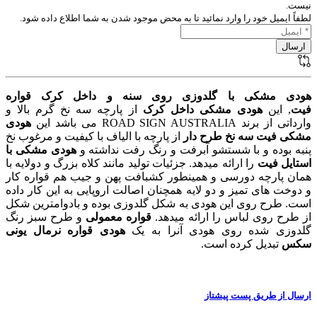
نیست.
لطفاً ایمیل خود را وارد نمائید تا به محض موجود شدن به شما اطلاع داده شود.
هودی مشکی با گلدوزی روی سنه و داخل کرک قواره
فیت
, این
هودی مشکی داخل کرک
از پارچه سه نخ گرم بالا و
وارداتی از برند ROAD SIGN AUSTRALIA می باشد این
هودی
مشکی فیت سه نخ طرح دار
از پارچه با الیاف با کیفیت و مرغوب نخ
پنبه بوده و با شستشو آبرفت و رنگ رفت نداشته و
هودی مشکی با
استایل فیت
را ارائه میدهد. جزئیات تولید مانند کلاه بزرگ و دولایه با
همان پارچه دورسی و همینطور کشبافت پهن و جیب هم قواره کار
و دوخت های تمیز و دو لایه همچنان اصالت اروپایی به این کار داده
است. طرح روی این هودی به شکل گلدوزی بوده و بادوامترین شکل
از طرح روی لباس را ارائه میدهد.
قواره معمولی
و طرح سبز رنگ
گلدوزی شده روی هودی آنرا به یک
هودی قواره نرمال یونی
سکس
تبدیل کرده است.
ارسال از طریق پست پیشتاز