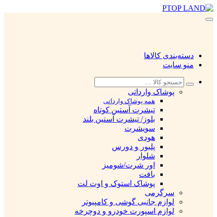
دسته‌بندی کالاها
منو سایت
پوشاک وارداتی
همه پوشاک وارداتی
تیشرت آستین کوتاه
بلوز/ تیشرت آستین بلند
سویشرت
هودی
پلیور و دورس
شلوار
اور شرت/شومیز
بافت
پوشاک استوک و اوت لت
سرگرمی
لوازم جانبی گوشی و کامپیوتر
لوازم اسپورت خودرو و دوچرخه