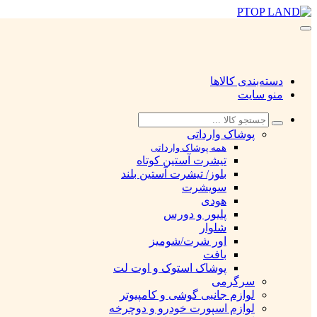
دسته‌بندی کالاها
منو سایت
پوشاک وارداتی
همه پوشاک وارداتی
تیشرت آستین کوتاه
بلوز/ تیشرت آستین بلند
سویشرت
هودی
پلیور و دورس
شلوار
اور شرت/شومیز
بافت
پوشاک استوک و اوت لت
سرگرمی
لوازم جانبی گوشی و کامپیوتر
لوازم اسپورت خودرو و دوچرخه