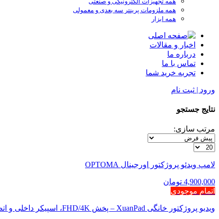
همه تجهیزات الکترونیکی و صنعتی
همه ملزومات پرینتر سه بعدی و معمولی
همه ابزار
اخبار و مقالات
درباره ما
تماس با ما
تجربه خرید شما
ورود | ثبت نام
نتایج جستجو
مرتب سازی:
لامپ ویدئو پروژکتور اورجینال OPTOMA
4,900,000 تومان
اتمام موجودی
ویدیو پروژکتور خانگی XuanPad – پخش FHD/4K، اسپیکر داخلی و اتصال HDMI/USB