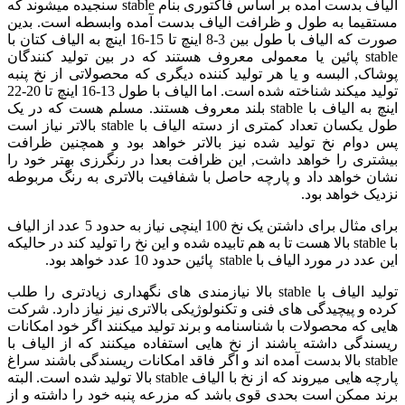
الیاف بدست آمده بر اساس فاکتوری بنام stable سنجیده میشوند که
مستقیما به طول و ظرافت الیاف بدست آمده وابسطه است. بدین
صورت که الیاف با طول بین 3-8 اینچ تا 15-16 اینچ به الیاف کتان با
stable پائین یا معمولی معروف هستند که در بین تولید کنندگان
پوشاک, البسه و یا هر تولید کننده دیگری که محصولاتی از نخ پنبه
تولید میکند شناخته شده است. اما الیاف با طول 13-16 اینچ تا 20-22
اینچ به الیاف با stable بلند معروف هستند. مسلم هست که در یک
طول یکسان تعداد کمتری از دسته الیاف با stable بالاتر نیاز است
پس دوام نخ تولید شده نیز بالاتر خواهد بود و همچنین ظرافت
بیشتری را خواهد داشت, این ظرافت بعدا در رنگرزی بهتر خود را
نشان خواهد داد و پارچه حاصل با شفافیت بالاتری به رنگ مربوطه
نزدیک خواهد بود.
برای مثال برای داشتن یک نخ 100 اینچی نیاز به حدود 5 عدد از الیاف
با stable بالا هست تا به هم تابیده شده و این نخ را تولید کند در حالیکه
این عدد در مورد الیاف با stable پائین حدود 10 عدد خواهد بود.
تولید الیاف با stable بالا نیازمندی های نگهداری زیادتری را طلب
کرده و پیچیدگی های فنی و تکنولوژیکی بالاتری نیز نیاز دارد. شرکت
هایی که محصولات با شناسنامه و برند تولید میکنند اگر خود امکانات
ریسندگی داشته باشند از نخ هایی استفاده میکنند که از الیاف با
stable بالا بدست آمده اند و اگر فاقد امکانات ریسندگی باشند سراغ
پارچه هایی میروند که از نخ با الیاف stable بالا تولید شده است. البته
برند ممکن است بحدی قوی باشد که مزرعه پنبه خود را داشته و از