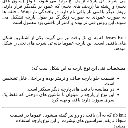
می شوند. کل پارچه از یک نخ تولید می شود، با ولز (ستون های
بخیه) و رشته ها (ردیف های بخیه) که عمود بر یکدیگر قرار دارند.
روش دیگر بافتنی تار بافی نام دارد. در بافندگی تار
Warp
، حلقه ها
به صورت عمودی به صورت زیگزاگ در طول پارچه تشکیل می
شوند. این روش فنی تر بوده و کمتر از بافتنی پود معمول است.
Jersey Knit که به آن
تک بافت نیز می گویند، یکی از آشناترین شکل
های بافتنی است. این پارچه عموما بدنه تی شرت های نخی را شکل
میدهد.
مشخصات فنی این نوع پارچه به این شکل است که:
قسمت جلو پارچه صاف و نرمتر بوده و براحتی قابل تشخیص
است.
در مقایسه با بافت های پارچه دیگر سبکتر است.
این نوع از پارچه را میتوان با ماشین های دوختی که فقط یک
سری سوزن دارند بافته و تهیه کرد.
rib knit که به آن بافت دو رو نیز گفته میشود . عموما در قسمت
سجاف, یقه, سرآستین های تیشرت از این نوع پارچه استفاده
میشود.