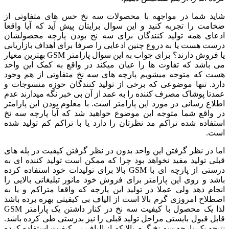
شاید شما در مواجهه با محصولات سه نخ حس های متفاوتی از
ضخامت را تجربه کنید و این سوال برایتان پیش آید که آیا واقعا
ادعای همه تولید کنندگان برای سه نخ بودن پارچه محصولشان
درست هست یا به دروغ چنین ادعایی را صرفا برای اهداف بازاریابی
یا فروش دارند؟ برای جواب به این سوال پارامتر GSM بهترین معیار
می باشد که تفاوت ها را عیان میکند در واقع به کمک این واحد
هست که متوجه میشویم پارچه های سه نخ متفاوتی از هم وجود
دارد. تنها موضوعی که برخی از تولید کنندگان حوزه منسوجات و
عمدتا پوشاک مصرف کننده را به عمد از آن بی خبر نگه میدارند عدم
اطلاع رسانی در مورد این پارامتر است. با معلوم بودن این پارامتر
در واقع شما متوجه این موضوع خواهید شد که آیا پارچه سه نخ
استفاده شده تراکم مد نظرتان را دارد یا با تراکم کم تولید شده
است.
اما در نظر گرفتن این واحد بدون در نظر گرفتن کیفیت در پله های
قبلی تولید مفید نخواهد بود چرا که ممکن است تولید کننده ای به
درستی از پارچه ای با GSM بالا برای تولیدات خود استفاده کرده
باشد و روی این پارامتر برای فروش خود مانور تبلیغاتی بالایی را
انجام دهد ولی عملا در تولید این پارچه که واقعا متراکم و یا به
اصطلاح امروزی گرم بالا است از الیاف بی کیفیتی بهره برده باشد
لذا یک محصول با کیفیت سه نخ در کنار داشتن یک پارامتر GSM
قابل قبول بایستی مراحل تولید قبلی را نیز بدرستی طی کرده باشد.
نتیجه یک پارچه سه نخ گرم بالا که از الیاف بی کیفیت استفاده کرده