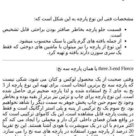
مشخصات فنی این نوع پارچه به این شکل است که:
قسمت جلو پارچه بخاطر صافتر بودن براحتی قابل تشخیص
است.
از جمله بافته های گرم پائین یا سبک محسوب میشود.
این نوع از پارچه را نیز میتوان با ماشین های دوختی که فقط
یک سری سوزن دارند بافته و تهیه کرد.
three.3-end Fleece یا همان پارچه سه نخ:
وقتی صحبت از یک محصول لوکس و کتان می شود، شکی نیست
که پارچه سه نخ برترین انتخاب است. برای تهیه این نوع پارچه از 3
نخ به جای 2 نخ استفاده شده و لذا پارچه ضخیم تری حاصل شده
است. این نوع پارچه برای چاپ و تزئین نیز برتر از بقیه بوده و بخاطر
وجود نخ سوم حین چاپ پخش جوهر به سمت دیگر را شاهد نخواهیم
بود.
نخ سوم یک نخ ترکیبی از پنبه و پلی استر ارگانیک است و فقط
در پشت پارچه قابل مشاهده است.
این یک کاموای ترکیبی است که
در واقع همان فضای داخلی کرک دار و مخملی را ایجاد می کند که
اکثر مردم با آن در یک سویشرت یا هودی آشنا هستند. این نخ تقریباً
20 درصد از پارچه مورد استفاده در پارچه های سه نخ را می سازد.