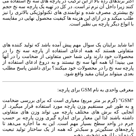
اکثر برندهای رده بالا از این ترکیب در پارچه های سه نخ استفاده می
کنند زیرا داخل آن نرم تر است. در کل در تهیه یک پارچه سه نخ حجم
نخ بیشتری مصرف شده و توانمندی های تکنولوژیکی بالاتری را نیز
طلب میکند و در ازای این هزینه ها کیفیت محصول نهایی در مقایسه
با انواع دیگر پارچه بی نظیر است.
اما شاید برایتان یک سوال مهم پیش آمده باشد که تولید کننده های
متفاوتی هستند که همه ادعای استفاده از پارچه سه نخ را در
محصولات خود دارند ولی شما حس متفاوتی از ضخامت را در آنها
می بینید! آیا همه آنها سه نخ نیستند و به دروغ ادعای استفاده از
پارچه سه نخ را در محصولات خود میکنند؟ برای داشتن پاسخ مطلب
بعدی میتواند برایتان مفید واقع شود.
معرفی واحدی به نام GSM برای پارچه:
"GSM" (گرم بر متر مربع) معیاری است که برای بررسی ضخامت
و به طور غیر مستقیم وزن پارچه مورد استفاده قرار میگیرد. از
آنجایی که برش های مختلف پارچه می تواند وزن های متفاوتی
داشته باشند لذا این معیار برای اندازه گیری وزن پارچه بر حسب
جرم در واحد سطح بسیار مهم است. این به ما اجازه می‌دهد تا
پارچه‌های سنگین‌تر و سبک‌تر که همه از یک ساختار تولید تبعیت
کرده اند را از هم تشخیص دهیم.