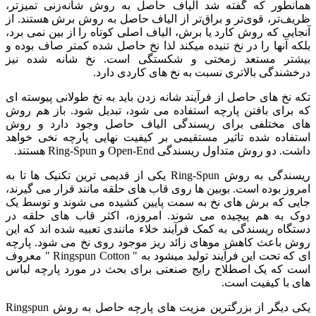
همانطور که گفته شد الیاف حاصل به روش شانه‌زنی تمیزتر،
ظریف‌تر، قوی‌تر و براق‌تر از الیاف حاصل به روش برش هستند. از
آنجایی که روش کارد یا برش، الیاف اصلی کوتاه را از بین نمی برد،
بلکه آنها را در نخ تنیده میکند لذا نخ حاصل شده کمتر صاف بوده و
بیشتر مستعد زمختی و شکستگی است. نخ شانه شده نیز
درخشندگی بالاتری نسبت به نخ های کاردی دارد.
تکه نخ های حاصل از فرآیند شانه زدن باید به نخ طولانی پیوسته ای
که برای بافتن پارچه استفاده می شود، تبدیل شود. باز هم روش
های مختلفی برای ریسندگی الیاف حاصل وجود دارد و روش
استفاده شده تاثیر مستقیمی بر کیفیت نهایی پارچه نخی خواهد
داشت. دو روش متداول ریسندگی Open-End و Ring-Spun هستند.
ریسندگی به روش Ring-Spun یکی از قدیمی ترین تکنیک ها تا به
امروز بوده است. بوبین ها روی قاب های حلقه مانند قرار می گیرند،
جایی که برش های نخ به سمت پایین کشیده می شوند و توسط یک
دوک به هم پیچیده می شوند. امروزه، اکثر قاب های حلقه در
دستگاه ریسندگی به کمک فرآیند خلاء مانندی تعبیه شده اند که این
روش باعث کاهش موهای زائد ریز موجود روی نخ می شود. پارچه
ای که تحت این فرآیند تولید میشود به " Ringspun Cotton " معروف
است که یک اصطلاح رایج صنعتی برای بحث در مورد پارچه لباس
های با کیفیت است.
یکی دیگر از بزرگترین مزیت های پارچه حاصل به روش Ringspun