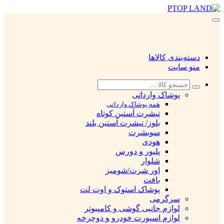
دسته‌بندی کالاها
منو سایت
پوشاک وارداتی
همه پوشاک وارداتی
تیشرت آستین کوتاه
بلوز/ تیشرت آستین بلند
سویشرت
هودی
پلیور و دورس
شلوار
اور شرت/شومیز
بافت
پوشاک استوک و اوت لت
سرگرمی
لوازم جانبی گوشی و کامپیوتر
لوازم اسپورت خودرو و دوچرخه