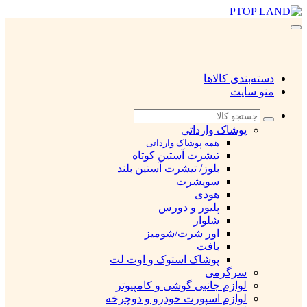
دسته‌بندی کالاها
منو سایت
پوشاک وارداتی
همه پوشاک وارداتی
تیشرت آستین کوتاه
بلوز/ تیشرت آستین بلند
سویشرت
هودی
پلیور و دورس
شلوار
اور شرت/شومیز
بافت
پوشاک استوک و اوت لت
سرگرمی
لوازم جانبی گوشی و کامپیوتر
لوازم اسپورت خودرو و دوچرخه