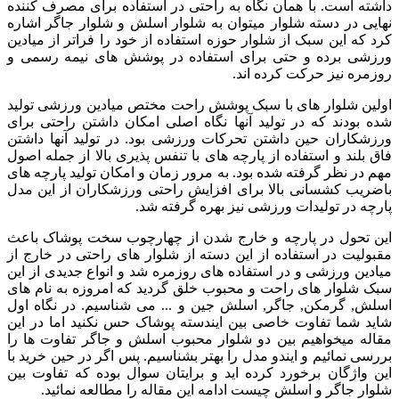
داشته است. با همان نگاه به راحتی در استفاده برای مصرف کننده
نهایی در دسته شلوار میتوان به شلوار اسلش و شلوار جاگر اشاره
کرد که این سبک از شلوار حوزه استفاده از خود را فراتر از میادین
ورزشی برده و حتی برای استفاده در پوشش های نیمه رسمی و
روزمره نیز حرکت کرده اند.
اولین شلوار های با سبک پوشش راحت مختص میادین ورزشی تولید
شده بودند که در تولید آنها نگاه اصلی امکان داشتن راحتی برای
ورزشکاران حین داشتن تحرکات ورزشی بود. در تولید آنها داشتن
فاق بلند و استفاده از پارچه های با تنفس پذیری بالا از جمله اصول
مهم در نظر گرفته شده بود. به مرور زمان و امکان تولید پارچه های
باضریب کشسانی بالا برای افزایش راحتی ورزشکاران از این مدل
پارچه در تولیدات ورزشی نیز بهره گرفته شد.
این تحول در پارچه و خارج شدن از چهارچوب سخت پوشاک باعث
مقبولیت در استفاده از این دسته از شلوار های راحتی در خارج از
میادین ورزشی و در استفاده های روزمره شد و انواع جدیدی از این
سبک شلوار های راحت و محبوب خلق گردید که امروزه به نام های
اسلش, گرمکن, جاگر, اسلش جین و ... می شناسیم. در نگاه اول
شاید شما تفاوت خاصی بین ایندسته پوشاک حس نکنید اما در این
مقاله میخواهیم بین دو شلوار محبوب اسلش و جاگر تفاوت ها را
بررسی نمائیم و ایندو مدل را بهتر بشناسیم. پس اگر در حین خرید با
این واژگان برخورد کرده اید و برایتان سوال بوده که تفاوت بین
شلوار جاگر و اسلش چیست ادامه این مقاله را مطالعه نمائید.