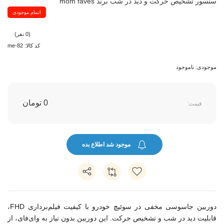
سنسور تشخیص حرکت و دید در شب برند mom faves
اتمام موجودی
(0 نفر)
کد کالا: me-82
موجودی: ناموجود
0 تومان
قیمت:
موجود شد اطلاع بده
دوربین جاسوسی مخفی در سوئیچ خودرو با کیفیت فیلم‌برداری FHD،
قابلیت دید در شب و تشخیص حرکت. این دوربین بدون نیاز به وای‌فای، از